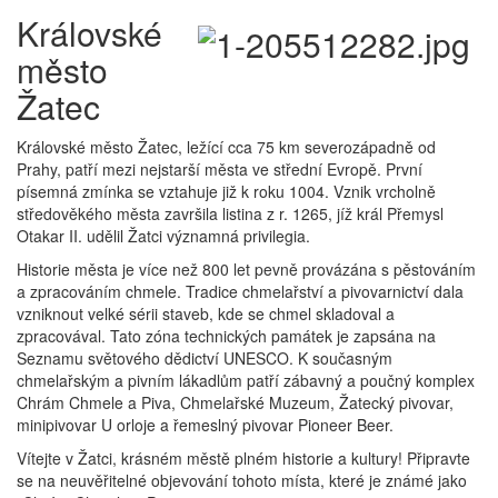
Královské
město
Žatec
Královské město Žatec, ležící cca 75 km severozápadně od
Prahy, patří mezi nejstarší města ve střední Evropě. První
písemná zmínka se vztahuje již k roku 1004. Vznik vrcholně
středověkého města završila listina z r. 1265, jíž král Přemysl
Otakar II. udělil Žatci významná privilegia.
Historie města je více než 800 let pevně provázána s pěstováním
a zpracováním chmele. Tradice chmelařství a pivovarnictví dala
vzniknout velké sérii staveb, kde se chmel skladoval a
zpracovával. Tato zóna technických památek je zapsána na
Seznamu světového dědictví UNESCO. K současným
chmelařským a pivním lákadlům patří zábavný a poučný komplex
Chrám Chmele a Piva, Chmelařské Muzeum, Žatecký pivovar,
minipivovar U orloje a řemeslný pivovar Pioneer Beer.
Vítejte v Žatci, krásném městě plném historie a kultury! Připravte
se na neuvěřitelné objevování tohoto místa, které je známé jako