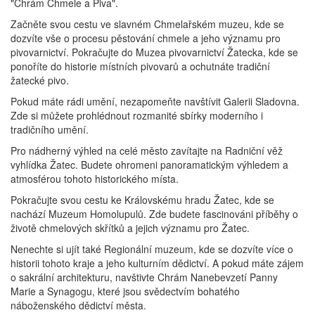
"Chrám Chmele a Piva".
Začněte svou cestu ve slavném Chmelařském muzeu, kde se
dozvíte vše o procesu pěstování chmele a jeho významu pro
pivovarnictví. Pokračujte do Muzea pivovarnictví Žatecka, kde se
ponoříte do historie místních pivovarů a ochutnáte tradiční
žatecké pivo.
Pokud máte rádi umění, nezapomeňte navštívit Galerii Sladovna.
Zde si můžete prohlédnout rozmanité sbírky moderního i
tradičního umění.
Pro nádherný výhled na celé město zavítajte na Radniční věž
vyhlídka Žatec. Budete ohromeni panoramatickým výhledem a
atmosférou tohoto historického místa.
Pokračujte svou cestu ke Královskému hradu Žatec, kde se
nachází Muzeum Homolupulů. Zde budete fascinováni příběhy o
životě chmelových skřítků a jejich významu pro Žatec.
Nenechte si ujít také Regionální muzeum, kde se dozvíte více o
historii tohoto kraje a jeho kulturním dědictví. A pokud máte zájem
o sakrální architekturu, navštivte Chrám Nanebevzetí Panny
Marie a Synagogu, které jsou svědectvím bohatého
náboženského dědictví města.